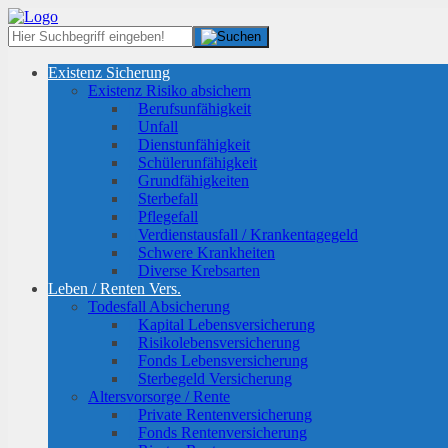
Existenz Sicherung
Existenz Risiko absichern
Berufsunfähigkeit
Unfall
Dienstunfähigkeit
Schülerunfähigkeit
Grundfähigkeiten
Sterbefall
Pflegefall
Verdienstausfall / Krankentagegeld
Schwere Krankheiten
Diverse Krebsarten
Leben / Renten Vers.
Todesfall Absicherung
Kapital Lebensversicherung
Risikolebensversicherung
Fonds Lebensversicherung
Sterbegeld Versicherung
Altersvorsorge / Rente
Private Rentenversicherung
Fonds Rentenversicherung