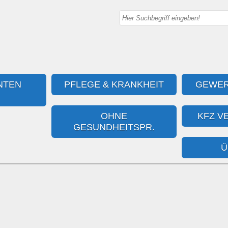
NTEN
PFLEGE & KRANKHEIT
GEWER
OHNE
KFZ V
GESUNDHEITSPR.
Ü