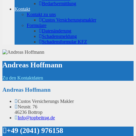
Bedarfsermittlung
Kontakt
Kontakt zu uns
Custos Versicherungsmakler
Formulare
Datenänderung
Schadensmeldung
Schadensformular KFZ
Andreas Hoffmann
Zu den Kontaktdaten
Andreas Hoffmann
Custos Versicherungs Makler
Neustr. 76
46236 Bottrop
Info@topbeitrag.de
+49 (2041) 976158