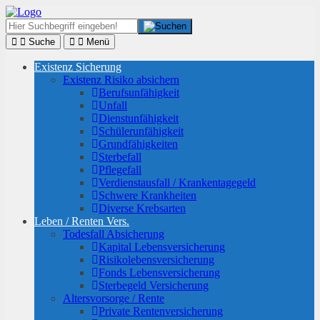
Suche
Menü
Existenz Sicherung
Existenz Risiko absichern
Berufsunfähigkeit
Unfall
Dienstunfähigkeit
Schülerunfähigkeit
Grundfähigkeiten
Sterbefall
Pflegefall
Verdienstausfall / Krankentagegeld
Schwere Krankheiten
Diverse Krebsarten
Leben / Renten Vers.
Todesfall Absicherung
Kapital Lebensversicherung
Risikolebensversicherung
Fonds Lebensversicherung
Sterbegeld Versicherung
Altersvorsorge / Rente
Private Rentenversicherung