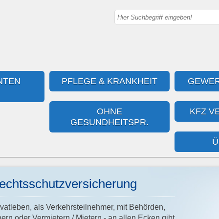
NTEN
PFLEGE & KRANKHEIT
GEWER
OHNE
KFZ V
GESUNDHEITSPR.
Ü
echtsschutzversicherung
vatleben, als Verkehrsteilnehmer, mit Behörden,
ern oder Vermietern / Mietern - an allen Ecken gibt